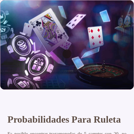
Probabilidades Para Ruleta
Es posible encontrar tragamonedas de 5 carretes con 20, no